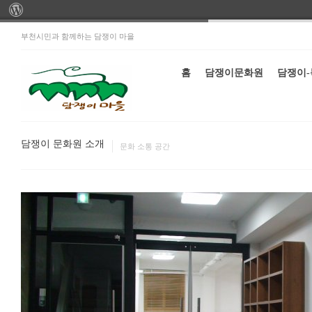
부천시민과 함께하는 담쟁이 마을
홈
담쟁이문화원
담쟁이
담쟁이 문화원 소개
문화 소통 공간