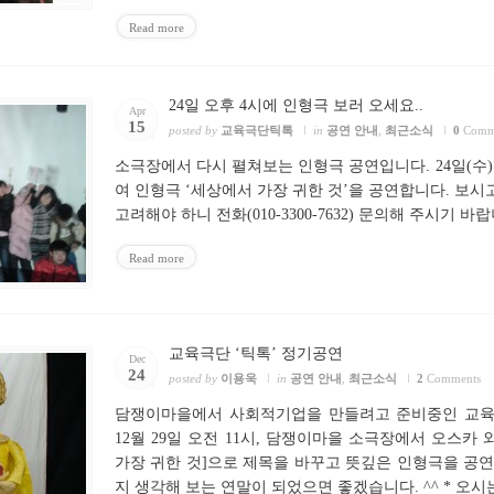
Read more
24일 오후 4시에 인형극 보러 오세요..
Apr
15
posted by
교육극단틱톡
in
공연 안내
,
최근소식
0
Comm
소극장에서 다시 펼쳐보는 인형극 공연입니다. 24일(수
여 인형극 ‘세상에서 가장 귀한 것’을 공연합니다. 보
고려해야 하니 전화(010-3300-7632) 문의해 주시기 바
Read more
교육극단 ‘틱톡’ 정기공연
Dec
24
posted by
이용욱
in
공연 안내
,
최근소식
2
Comments
담쟁이마을에서 사회적기업을 만들려고 준비중인 교육극단
12월 29일 오전 11시, 담쟁이마을 소극장에서 오스카 
가장 귀한 것]으로 제목을 바꾸고 뜻깊은 인형극을 공연
지 생각해 보는 연말이 되었으면 좋겠습니다. ^^ * 오시는 길 ?http