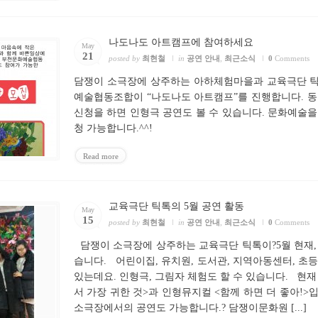
나도나도 아트캠프에 참여하세요
May
21
posted by
최현철
in
공연 안내
,
최근소식
0
Comments
담쟁이 소극장에 상주하는 아하체험마을과 교육극단 틱
예술협동조합이 “나도나도 아트캠프”를 진행합니다. 동
신청을 하면 인형극 공연도 볼 수 있습니다. 문화예술을
청 가능합니다.^^!
Read more
교육극단 틱톡의 5월 공연 활동
May
15
posted by
최현철
in
공연 안내
,
최근소식
0
Comments
담쟁이 소극장에 상주하는 교육극단 틱톡이?5월 현재,
습니다. 어린이집, 유치원, 도서관, 지역아동센터, 초
있는데요. 인형극, 그림자 체험도 할 수 있습니다. 현
서 가장 귀한 것>과 인형뮤지컬 <함께 하면 더 좋아!>
소극장에서의 공연도 가능합니다.? 담쟁이문화원 [...]