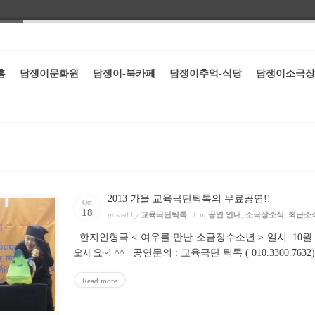
홈
담쟁이문화원
담쟁이-북카페
담쟁이추억-식당
담쟁이소극장
2013 가을 교육극단틱톡의 무료공연!!
Oct
18
posted by
교육극단틱톡
in
공연 안내
,
소극장소식
,
최근소
한지인형극 < 여우를 만난 소금장수소년 > 일시: 10월 
오세요~! ^^ 공연문의 : 교육극단 틱톡 ( 010.3300.7632
Read more