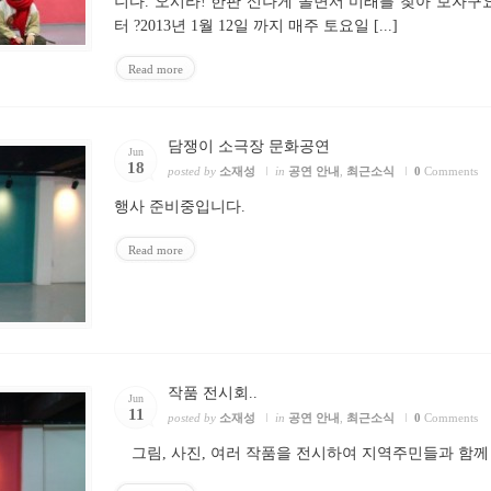
니다. 오시라! 한판 신나게 놀면서 미래를 찾아 보자구요. ^^ 
터 ?2013년 1월 12일 까지 매주 토요일 [...]
Read more
담쟁이 소극장 문화공연
Jun
18
posted by
소재성
in
공연 안내
,
최근소식
0
Comments
행사 준비중입니다.
Read more
작품 전시회..
Jun
11
posted by
소재성
in
공연 안내
,
최근소식
0
Comments
그림, 사진, 여러 작품을 전시하여 지역주민들과 함께 