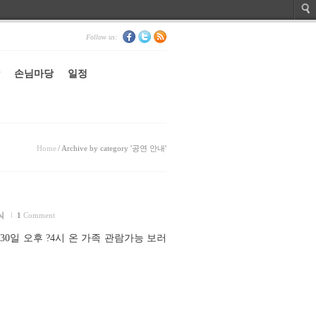
Follow us:
손님마당
일정
Home
/
Archive by category '공연 안내'
식
1
Comment
30일 오후 ?4시 온 가족 관람가능 보러
)