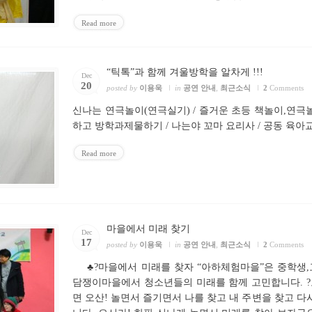
Read more
“틱톡”과 함께 겨울방학을 알차게 !!!
Dec
20
posted by
이용욱
in
공연 안내
,
최근소식
2
Comments
신나는 연극놀이(연극실기) / 즐거운 초등 책놀이,연극놀
하고 방학과제물하기 / 나는야 꼬마 요리사 / 공동 육아교
Read more
마을에서 미래 찾기
Dec
17
posted by
이용욱
in
공연 안내
,
최근소식
2
Comments
♣?마을에서 미래를 찾자 “아하체험마을”은 중학생
담쟁이마을에서 청소년들의 미래를 함께 고민합니다. 
면 오산! 놀면서 즐기면서 나를 찾고 내 주변을 찾고 