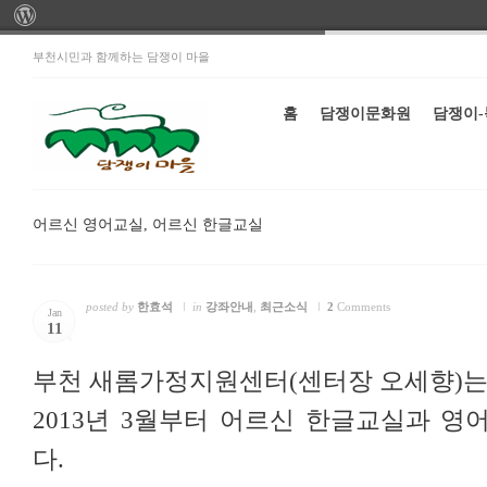
부천시민과 함께하는 담쟁이 마을
홈
담쟁이문화원
담쟁이
어르신 영어교실, 어르신 한글교실
posted by
한효석
in
강좌안내
,
최근소식
2
Comments
Jan
11
부천 새롬가정지원센터(센터장 오세향)
2013년 3월부터 어르신 한글교실과 영
다.