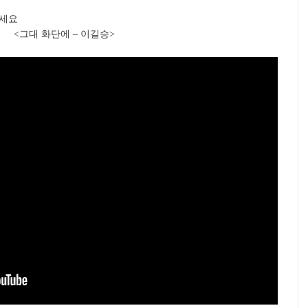
보세요
<그대 화단에 – 이길승>