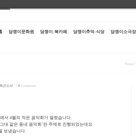
홈
담쟁이문화원
담쟁이-북카페
담쟁이추억-식당
담쟁이소극장
회
Home
/
최근소식
0
Comments
)에서 4월의 작은 음악회가 열렸습니다.
‘그대 같은 동네 음악회’란 주제로 진행되었는데요.
을 보냈습니다.