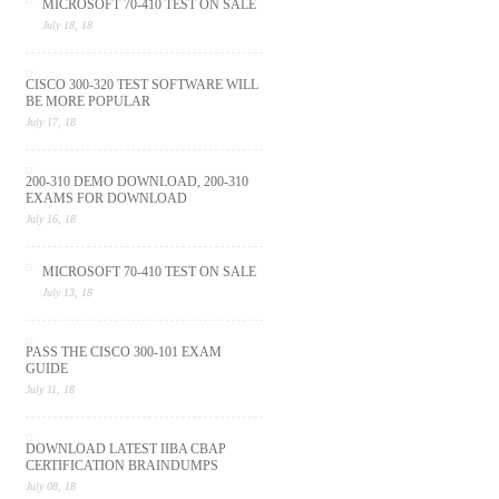
MICROSOFT 70-410 TEST ON SALE
July 18, 18
CISCO 300-320 TEST SOFTWARE WILL
BE MORE POPULAR
July 17, 18
200-310 DEMO DOWNLOAD, 200-310
EXAMS FOR DOWNLOAD
July 16, 18
MICROSOFT 70-410 TEST ON SALE
July 13, 18
PASS THE CISCO 300-101 EXAM
GUIDE
July 11, 18
DOWNLOAD LATEST IIBA CBAP
CERTIFICATION BRAINDUMPS
July 08, 18