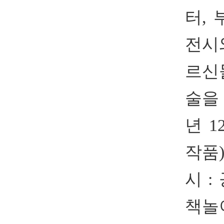
터,
전시
르신
술을 
년 1
작품)
시 :
책놀