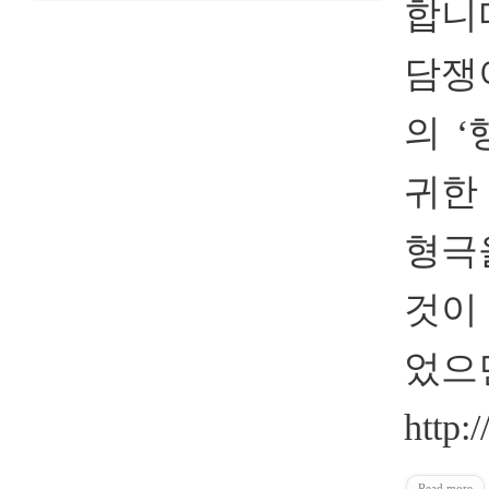
합니다
담쟁
의 
귀한
형극
것이
었으면
http:
Read more