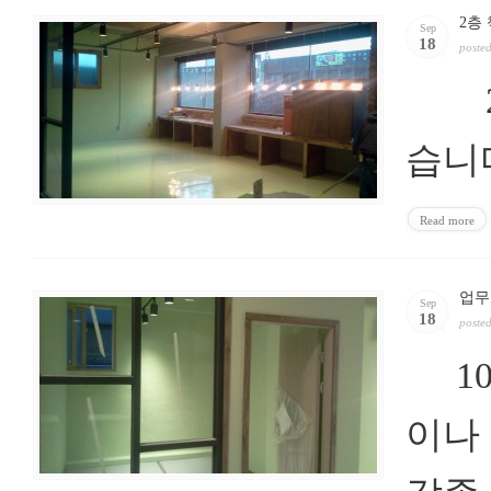
2층
Sep
18
poste
2층
습니
Read more
업무
Sep
18
poste
10
이나