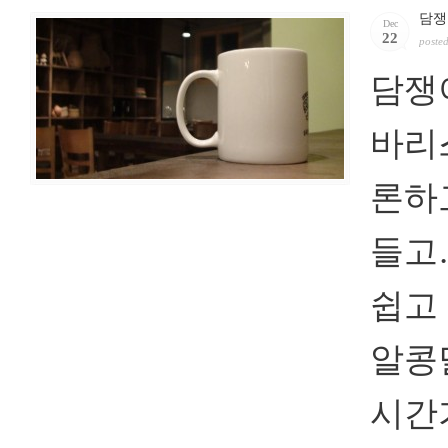
담쟁
Dec
22
poste
담쟁
바리
론하
들고
쉽고
알콩
시간