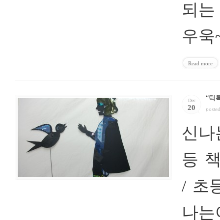
되는
우욱~
Read more
“틱
Dec
20
poste
신나
등 
/ 
나는