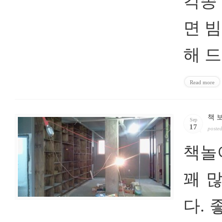
각종
면 
해 
Read more
책 
Sep
17
poste
책놀
꽤 
다.