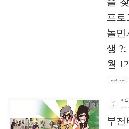
을 
프로
놀면서
생 ?:
월 1
Read more
마을
Dec
12
poste
부천타