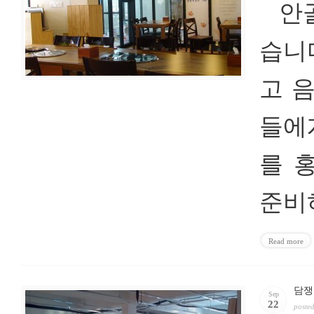
안골
습니
고 
들에
를 
준비
Read more
담쟁
Sep
22
poste