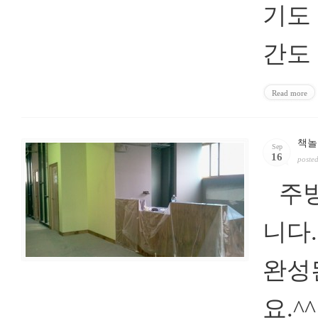
기도
간도
Read more
책놀
Sep
16
poste
주방
니다
완성
요.^