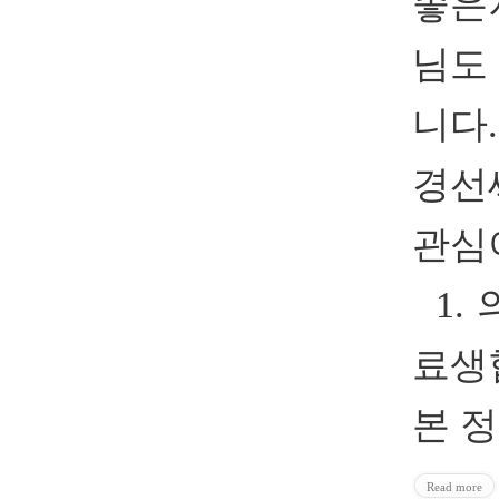
좋은
님도
니다
경선
관심
1.
료생
본 정
Read more