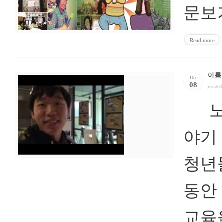
문보
Read more
아름
Dec
08
poste
노인
야기
청년
동안
교육