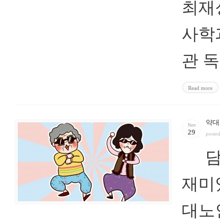
최재
사학
관 독
Read more
약대
Nov
29
poste
담쟁
재미
대노