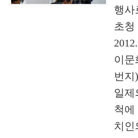
행사
초청
2012
이문화
번지
일제
척에
치인