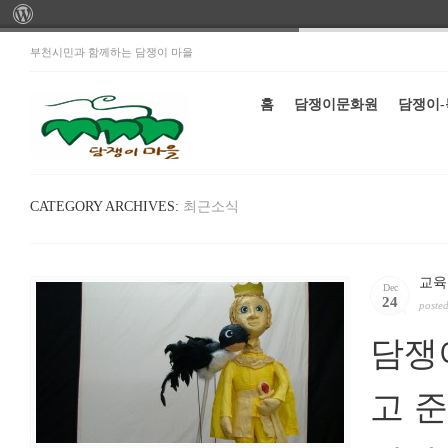
부천시민과 함께하는 담쟁이 마을
홈
담쟁이문화원
담쟁이
CATEGORY ARCHIVES:
최근소식
교육
Dec
24
poste
담쟁
고 