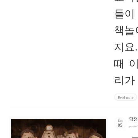
들이
책놀
지요
때 
리가
Read more
담쟁
Dec
05
poste