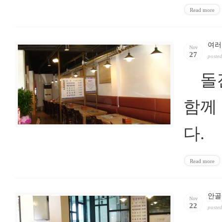
Read more
여러
Nov
27
poste
돌잔
함께
다.
Read more
안골
Nov
22
poste