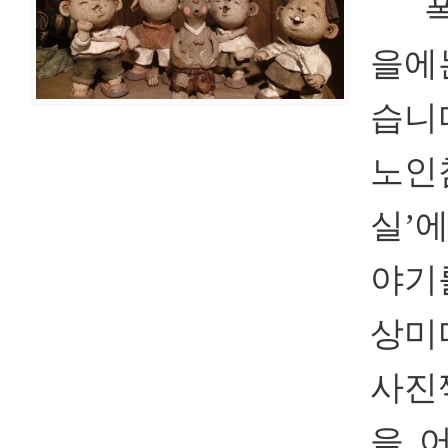
폭설
을에
습니
노인
실’
야기
상미
사진
을 