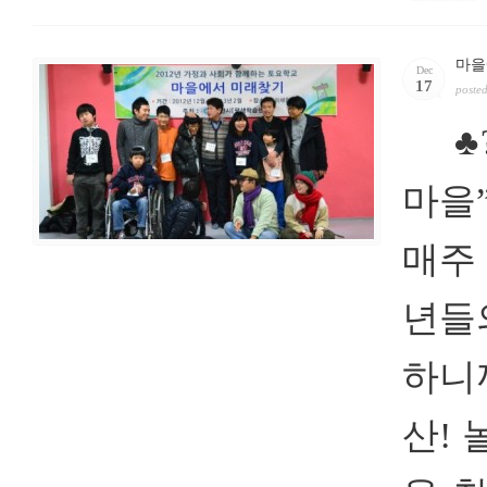
마을
Dec
17
poste
♣?
마을
매주
년들
하니
산!