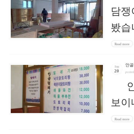
담쟁
봤습
Read more
안골
Sep
20
poste
안골
보이
Read more