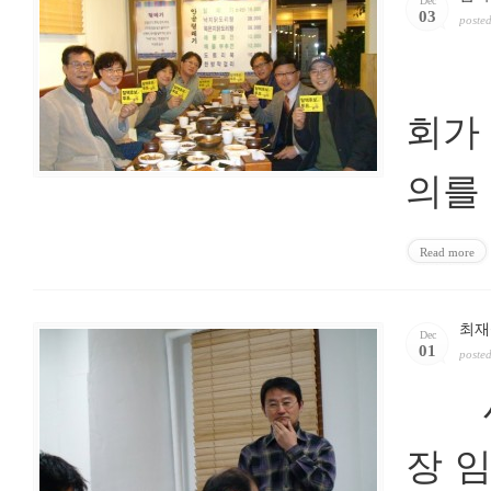
Dec
03
poste
남북
회가
의를
Read more
최재
Dec
01
poste
사)
장 임