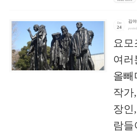
김야
Dec
24
poste
요모
여러
올빼
작가
장인
람들