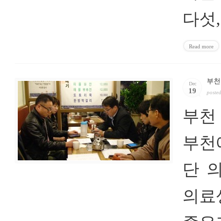
다섯
Read more
부천
Dec
19
poste
부천
부천
단 
의료