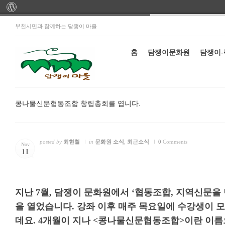
부천시민과 함께하는 담쟁이 마을
홈
담쟁이문화원
담쟁이
콩나물신문협동조합 창립총회를 엽니다.
posted by
최현철
in
문화원 소식
,
최근소식
0
Comments
Nov
11
지난 7월, 담쟁이 문화원에서 ‘협동조합, 지역신문을
을 열었습니다. 강좌 이후 매주 목요일에 수강생이 
데요. 4개월이 지나 <콩나물신문협동조합>이란 이